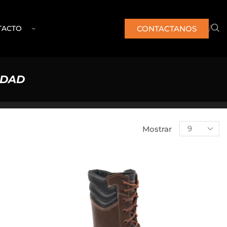
/
CONTACTANOS
TACTO
⌁
IDAD
Mostrar