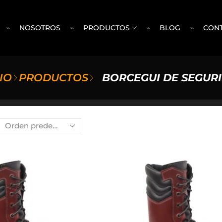
⌁
NOSOTROS
⌁
PRODUCTOS
⌁
BLOG
⌁
CON
IO
PRODUCTOS
BORCEGUI DE SEGUR