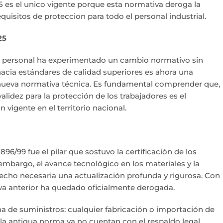
25 es el unico vigente porque esta normativa deroga la
uisitos de proteccion para todo el personal industrial.
25
ón personal ha experimentado un cambio normativo sin
hacia estándares de calidad superiores es ahora una
 nueva normativa técnica. Es fundamental comprender que,
alidez para la protección de los trabajadores es el
 vigente en el territorio nacional.
6/99 fue el pilar que sostuvo la certificación de los
mbargo, el avance tecnológico en los materiales y la
hecho necesaria una actualización profunda y rigurosa. Con
tiva anterior ha quedado oficialmente derogada.
a de suministros: cualquier fabricación o importación de
a antigua norma ya no cuentan con el respaldo legal