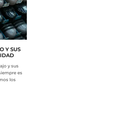
O Y SUS
TIPOS DE CALZADO DE
RIDAD
SEGURIDAD Y SUS
CARACTERÍSTICAS
ajo y sus
Te contamos todo lo que tenés que
siempre es
saber sobre los tipos de calzado de
mos los
seguridad y sus características como
así también sus componentes. Cuando
nos...
CONTINUAR LEYENDO