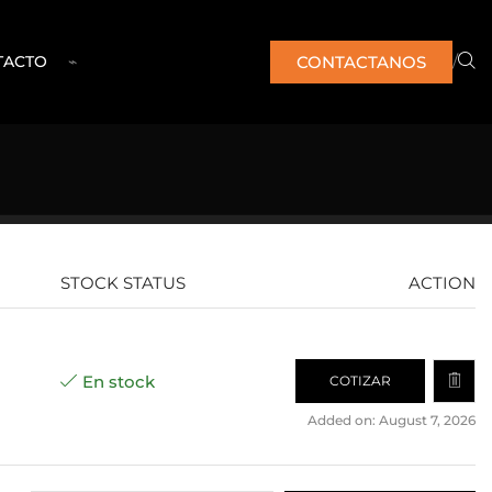
/
CONTACTANOS
TACTO
⌁
STOCK STATUS
ACTION
En stock
COTIZAR
Added on: August 7, 2026